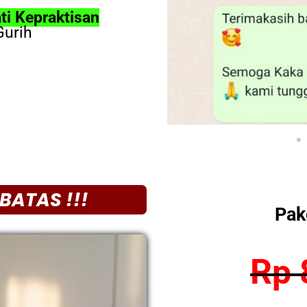
ti Kepraktisan
Gurih
BATAS !!!
Pak
Rp 