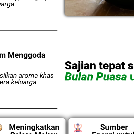
uarga
um Menggoda
Sajian tepat 
Bulan Puasa
ilkan aroma khas
era keluarga
Meningkatkan
Sumber