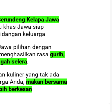
Serundeng Kelapa Jawa
 khas Jawa siap
idangan keluarga
 Jawa pilihan dengan
 menghasilkan rasa
gurih,
gah selera
.
 kuliner yang tak ada
arga Anda,
makan bersama
bih berkesan