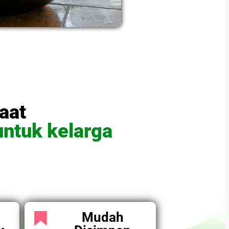
saat
untuk kelarga
Mudah