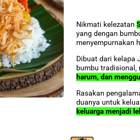
Nikmati kelezatan
yang dengan bumbu
menyempurnakan h
Dibuat dari kelapa
bumbu tradisional,
harum, dan menggu
Rasakan pengalaman
duanya untuk kelu
keluarga menjadi le