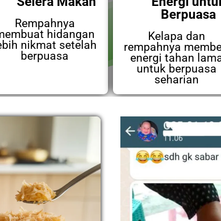
Selera Makan
Energi untu
Berpuasa
Rempahnya
membuat hidangan
Kelapa dan
ebih nikmat setelah
rempahnya membe
berpuasa
energi tahan lam
untuk berpuasa
seharian