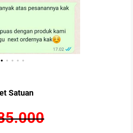
et Satuan
85.000