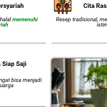
ersyariah
Cita Ras
halal
memenuhi
Resep tradisional, m
riah
ist
 Siap Saji
ngat bisa menjadi
luarga