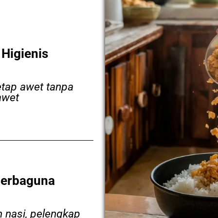
 Higienis
tap awet tanpa
awet
Serbaguna
n nasi, pelengkap