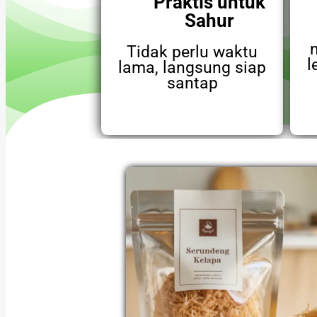
Praktis untuk
Sahur
Tidak perlu waktu
l
lama, langsung siap
santap